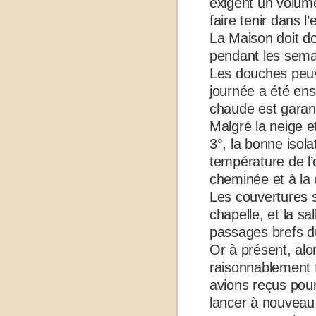
exigent un volum
faire tenir dans l
La Maison doit do
pendant les semai
Les douches peuve
journée a été enso
chaude est garant
Malgré la neige e
3°, la bonne isol
température de l’
cheminée et à la 
Les couvertures s
chapelle, et la s
passages brefs du
Or à présent, alo
raisonnablement
avions reçus pour 
lancer à nouveau