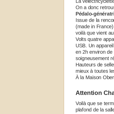
La vélectricyclett
On a donc retrous
Pédalo-génératr
Issue de la renc
(made in France) 
voilà que vient au
Volts quatre app
USB
. Un apparei
en 2h environ de 
soigneusement r
Hauteurs de selle
mieux à toutes l
À la Maison Ober
Attention Cha
Voilà que se termi
plafond de la sal