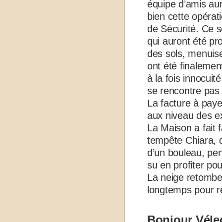
équipe d’amis au
bien cette opérat
de Sécurité. Ce 
qui auront été pr
des sols, menuise
ont été finaleme
à la fois innocuit
se rencontre pas 
La facture à payer
aux niveau des ex
La Maison a fait 
tempête Chiara, q
d’un bouleau, pe
su en profiter po
La neige retombe 
longtemps pour ré
Bonjour Vélec