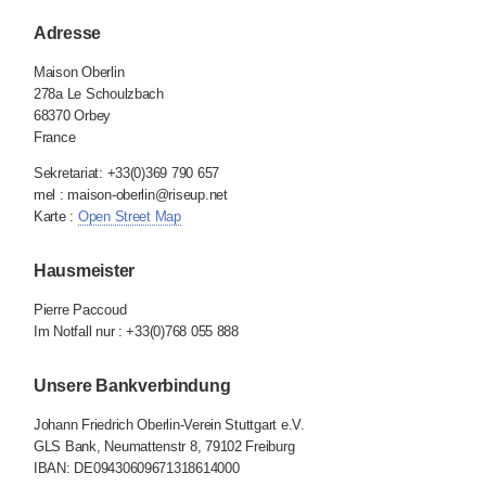
Adresse
Maison Oberlin
278a Le Schoulzbach
68370 Orbey
France
Sekretariat: +33(0)369 790 657
mel : maison-oberlin@riseup.net
Karte :
Open Street Map
Hausmeister
Pierre Paccoud
Im Notfall nur : +33(0)768 055 888
Unsere Bankverbindung
Johann Friedrich Oberlin-Verein Stuttgart e.V.
GLS
Bank, Neumattenstr 8, 79102 Freiburg
IBAN
: DE09430609671318614000